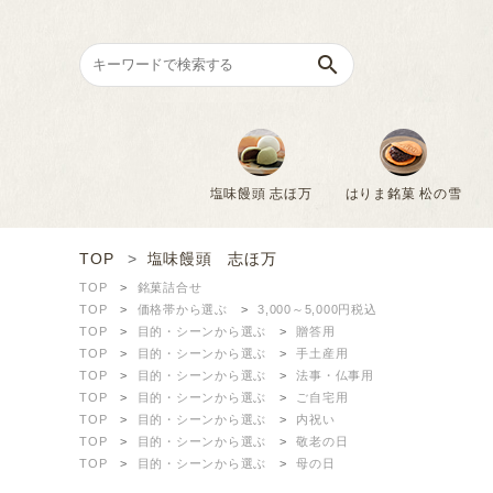
search
塩味饅頭 志ほ万
はりま銘菓 松の雪
TOP
塩味饅頭 志ほ万
search
TOP
銘菓詰合せ
TOP
価格帯から選ぶ
3,000～5,000円税込
TOP
目的・シーンから選ぶ
贈答用
塩味饅頭 志ほ万
TOP
目的・シーンから選ぶ
手土産用
TOP
目的・シーンから選ぶ
法事・仏事用
はりま銘菓 松の雪
TOP
目的・シーンから選ぶ
ご自宅用
TOP
目的・シーンから選ぶ
内祝い
TOP
目的・シーンから選ぶ
敬老の日
銘菓 義士もなか
TOP
目的・シーンから選ぶ
母の日