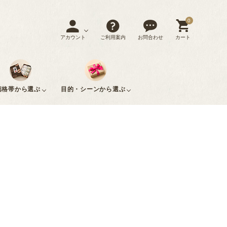
0
アカウント
お問合わせ
ご利用案内
カート
価格帯から選ぶ
目的・シーンから選ぶ
1,000円
1,000～
贈
手
3,000～
法
5,000円
ご
税込以
3,000円
答
土
5,000円
事・
税込以
自
下
税込
用
産
税込
仏
上
宅
用
事
用
用
内
敬
母
父
祝
老
の
の