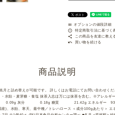
オプションの値段詳細
toc
特定商取引法に基づく表
error_outline
この商品を友達に教え
share
買い物を続ける
undo
商品説明
名月と詰め替えが可能です。 詳しくはお電話にてお問い合わせくだ
国産）・水飴・麦芽糖・食塩 抹茶入志ほ万には抹茶を含む。※アレル
 0.09g 灰分 0.18g 糖質 21.42g エネルギー 93
(国産)、水飴、寒天、最中種／トレハロース ＜成分100gあたり＞ エネ
～7日 ※1個40ｇ (財)日本食品分析センター調べ ■名月 <原材料