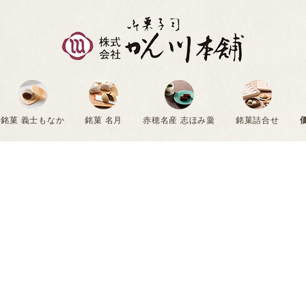
銘菓 義士もなか
銘菓 名月
赤穂名産 志ほみ羹
銘菓詰合せ