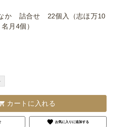
い
の
日
日
なか 詰合せ 22個入（志ほ万10
日
・名月4個）
＋
カートに入れる
opping_cart
favorite
せ