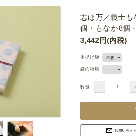
志ほ万／義士も
個・もなか8個
3,442円(内税)
手提げ袋
袋の種類
－
数量
sh
mail_outline
お問い合わ