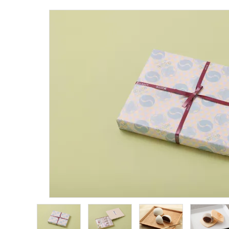
銘菓 名月
赤穂名産 志ほみ羹
銘菓詰め合わせ
価格帯から選ぶ
目的・シーンから選ぶ
ACCOUNT MENU
ようこそ ゲスト 様
meeting_room
person
ログイン
新規会員登録