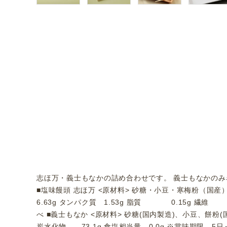
志ほ万・義士もなかの詰め合わせです。 義士もなかのみ
■塩味饅頭 志ほ万 <原材料> 砂糖・小豆・寒梅粉（
6.63g タンパク質 1.53g 脂質 0.15g 繊維
べ ■義士もなか <原材料> 砂糖(国内製造)、小豆、餅粉
炭水化物 73.1g 食塩相当量 0.0g ※賞味期限 5日