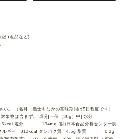
記 (返品など)
る
さい。 （名月・義士もなかの賞味期限は5日程度です）
ギー対象物は含まず。 成分[一個（30g）中] 水分
.6kcal 塩分 134mg (財)日本食品分析センター調
ルギー 312kcal タンパク質 4.5g 脂質 0.2g
> 砂糖(国内製造)、小豆、小麦粉、水飴、卵／膨張剤 ＜成分