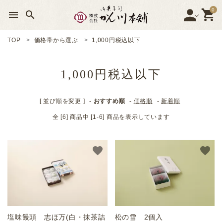
0
menu
search
TOP
価格帯から選ぶ
1,000円税込以下
search
1,000円税込以下
塩味饅頭 志ほ万
[ 並び順を変更 ]
-
おすすめ順
-
価格順
-
新着順
はりま銘菓 松の雪
全 [6] 商品中 [1-6] 商品を表示しています
銘菓 義士もなか
favorite
favorite
銘菓 名月
赤穂名産 志ほみ羹
銘菓詰め合わせ
塩味饅頭 志ほ万(白・抹茶詰
松の雪 2個入