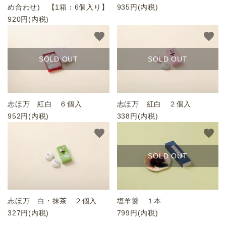
め合わせ) 【1箱：6個入り】
935円(内税)
価格帯から選ぶ
920円(内税)
favorite
favorite
目的・シーンから選ぶ
SOLD OUT
SOLD OUT
ACCOUNT MENU
ようこそ ゲスト 様
meeting_room
person
ログイン
新規会員登録
志ほ万 紅白 ６個入
志ほ万 紅白 ２個入
952円(内税)
338円(内税)
favorite
favorite
SOLD OUT
志ほ万 白・抹茶 ２個入
塩羊羹 １本
327円(内税)
799円(内税)