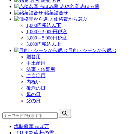
銘菓 名月
赤穂名産 志ほみ羹
銘菓詰合せ
価格帯から選ぶ
1,000円税込以下
1,000～3,000円税込
3,000～5,000円税込
5,000円税込以上
目的・シーンから選ぶ
贈答用
手土産用
法事・仏事用
ご自宅用
内祝い
敬老の日
母の日
父の日
search
塩味饅頭 志ほ万
はりま銘菓 松の雪