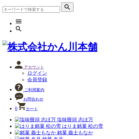
search
menu
search
アカウント
ログイン
会員登録
ご利用案内
お問合わせ
0
カート
塩味饅頭 志ほ万
はりま銘菓 松の雪
銘菓 義士もなか