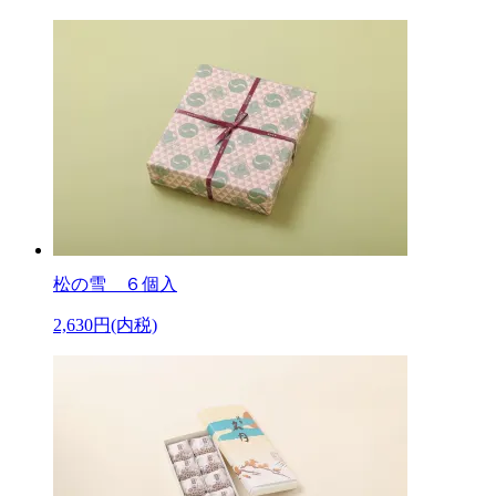
松の雪 ６個入
2,630円(内税)