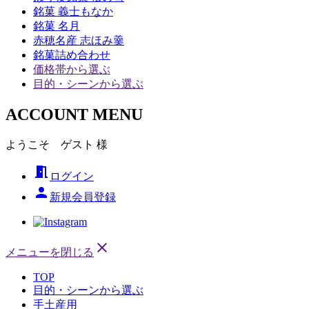
銘菓 義士もなか
銘菓 名月
赤穂名産 志ほみ羹
銘菓詰め合わせ
価格帯から選ぶ
目的・シーンから選ぶ
ACCOUNT MENU
ようこそ ゲスト 様
meeting_room
ログイン
person
新規会員登録
close
メニューを閉じる
TOP
目的・シーンから選ぶ
手土産用