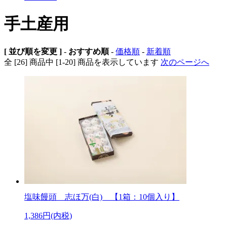
手土産用
[ 並び順を変更 ]
-
おすすめ順
-
価格順
-
新着順
全 [26] 商品中 [1-20] 商品を表示しています
次のページへ
塩味饅頭 志ほ万(白) 【1箱：10個入り】
1,386円(内税)