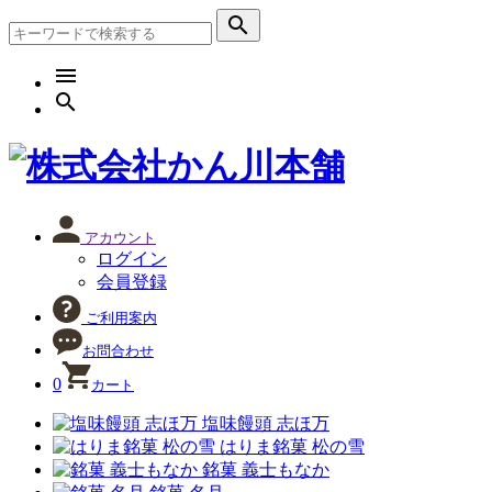
search
menu
search
アカウント
ログイン
会員登録
ご利用案内
お問合わせ
0
カート
塩味饅頭 志ほ万
はりま銘菓 松の雪
銘菓 義士もなか