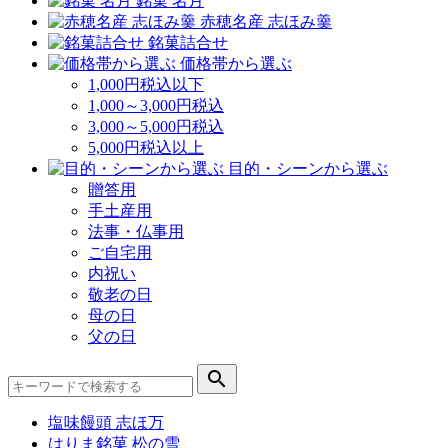
銘菓 名月
赤穂名産 志ほみ羹
銘菓詰合せ
価格帯から選ぶ
1,000円税込以下
1,000～3,000円税込
3,000～5,000円税込
5,000円税込以上
目的・シーンから選ぶ
贈答用
手土産用
法事・仏事用
ご自宅用
内祝い
敬老の日
母の日
父の日
search
塩味饅頭 志ほ万
はりま銘菓 松の雪