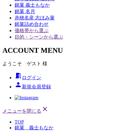
銘菓 義士もなか
銘菓 名月
赤穂名産 志ほみ羹
銘菓詰め合わせ
価格帯から選ぶ
目的・シーンから選ぶ
ACCOUNT MENU
ようこそ ゲスト 様
meeting_room
ログイン
person
新規会員登録
close
メニューを閉じる
TOP
銘菓 義士もなか