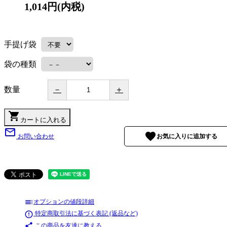
1,014円(内税)
手提げ袋
袋の種類
数量
－
＋
shopping_cart
カートに入れる
mail_outline
favorite
お問い合わせ
toc
オプションの値段詳細
error_outline
特定商取引法に基づく表記 (返品など)
share
この商品を友達に教える