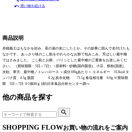
undo
買い物を続ける
商品説明
赤穂義士はもなかを好み、茶の湯の友にしたとか。その故事に因んで名付けたも
なかです。 あっさり味のこし餡をやわらかなお餅で包みこみ、芳ばしい最中種
ではさみました。 こし餡とお餅、パリッとした最中種の三重奏をお楽しみくだ
さい。 （賞味期限：5日～7日） <原材料> 砂糖(国内製造)、小豆、餅粉(国産)、
水飴、寒天、最中種／トレハロース ＜成分100gあたり＞ エネルギー 312kcal タ
ンパク質 4.5g 脂質 0.2g 炭水化物 73.1g 食塩相当量 0.0g ※賞味期
限 5日～7日 ※1個40ｇ (財)日本食品分析センター調べ
他の商品を探す
search
SHOPPING FLOW
お買い物の流れをご案内